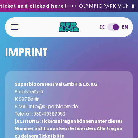
icket and clicked here!
+++ OLYMPIC PARK MUNICH
⏸
Jump to main content
DE
EN
IMPRINT
Superbloom Festival GmbH & Co. KG
Pfuelstraße 5
10997 Berlin
E-Mail:
info@superbloom.de
Telefon: 030/40367050
(ACHTUNG: Ticketanfragen können unter dieser
Nummer nicht beantwortet werden. Alle Fragen
zu deinem Ticket bitte