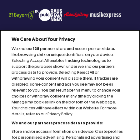
We Care About Your Privacy
We and our
128
partners store and access personal data,
Proud Member of:
like browsing data or unique identifiers, on your device.
Selecting Accept All enables tracking technologies to
support the purposes shown under we and our partners
process data to provide. Selecting Reject All or
withdrawing your consent will disable them. If trackers are
disabled, some content and ads you see may not be as
relevant to you. You can resurface this menu to change your
IMPRINT
CONTACT
AGB
RAFFLES
choices or withdraw consent at any time by clicking the
Manage my cookies link on the bottom of the webpage.
Your choices will have effect within our Website. For more
PRESS
COOKIE NOTICE
PRIVACY NOTICE
details, refer to our Privacy Policy.
We and our partners process data to provide:
VISITOR NOTICE
ACCESSIBILITY STATEMENT
Store and/or access information on a device. Create profiles
for personalised advertising. Personalised advertising and