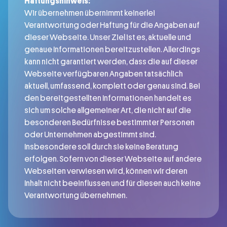
Haftungshinweis:
Wir übernehmen übernimmt keinerlei
Verantwortung oder Haftung für die Angaben auf
dieser Webseite. Unser Ziel ist es, aktuelle und
genaue Informationen bereitzustellen. Allerdings
kann nicht garantiert werden, dass die auf dieser
Webseite verfügbaren Angaben tatsächlich
aktuell, umfassend, komplett oder genau sind. Bei
den bereitgestellten Informationen handelt es
sich um solche allgemeiner Art, die nicht auf die
besonderen Bedürfnisse bestimmter Personen
oder Unternehmen abgestimmt sind.
Insbesondere soll durch sie keine Beratung
erfolgen. Sofern von dieser Webseite auf andere
Webseiten verwiesen wird, können wir deren
Inhalt nicht beeinflussen und für diesen auch keine
Verantwortung übernehmen.