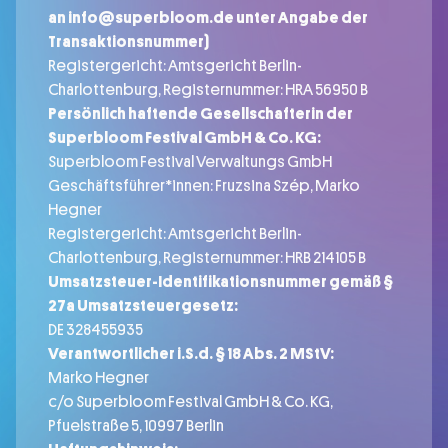
an
info@superbloom.de
unter Angabe der
Transaktionsnummer)
Registergericht: Amtsgericht Berlin-
Charlottenburg, Registernummer: HRA 56950 B
Persönlich haftende Gesellschafterin der
Superbloom Festival GmbH & Co. KG:
Superbloom Festival Verwaltungs GmbH
Geschäftsführer*innen: Fruzsina Szép, Marko
Hegner
Registergericht: Amtsgericht Berlin-
Charlottenburg, Registernummer: HRB 214105 B
Umsatzsteuer-Identifikationsnummer gemäß §
27a Umsatzsteuergesetz:
DE 328455935
Verantwortlicher i.S.d. § 18 Abs. 2 MStV:
Marko Hegner
c/o Superbloom Festival GmbH & Co. KG,
Pfuelstraße 5, 10997 Berlin