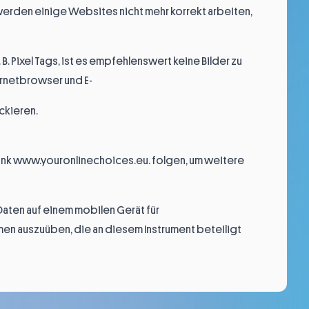
 werden einige Websites nicht mehr korrekt arbeiten,
. Pixel Tags, ist es empfehlenswert keine Bilder zu
ternetbrowser und E-
ckieren.
ink
www.youronlinechoices.eu
. folgen, um weitere
Daten auf einem mobilen Gerät für
en auszuüben, die an diesem Instrument beteiligt