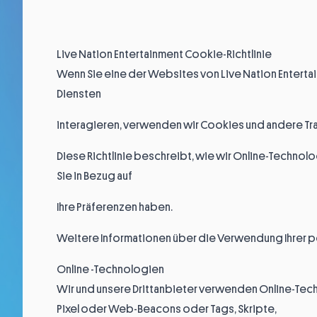
Live Nation Entertainment Cookie-Richtlinie
Wenn Sie eine der Websites von Live Nation Entertai
Diensten
interagieren, verwenden wir Cookies und andere T
Diese Richtlinie beschreibt, wie wir Online-Techn
Sie in Bezug auf
Ihre Präferenzen haben.
Weitere Informationen über die Verwendung Ihrer pe
Online -Technologien
Wir und unsere Drittanbieter verwenden Online-Tec
Pixel oder Web-Beacons oder Tags, Skripte,