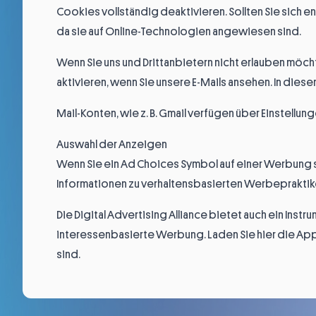
Cookies vollständig deaktivieren. Sollten Sie sich 
da sie auf Online-Technologien angewiesen sind.
Wenn Sie uns und Drittanbietern nicht erlauben möcht
aktivieren, wenn Sie unsere E-Mails ansehen. In diesem
Mail-Konten, wie z. B. Gmail verfügen über Einstell
Auswahl der Anzeigen
Wenn Sie ein Ad Choices Symbol auf einer Werbung se
Informationen zu verhaltensbasierten Werbepraktike
Die Digital Advertising Alliance bietet auch ein Ins
interessenbasierte Werbung. Laden Sie
hier
die App
sind.