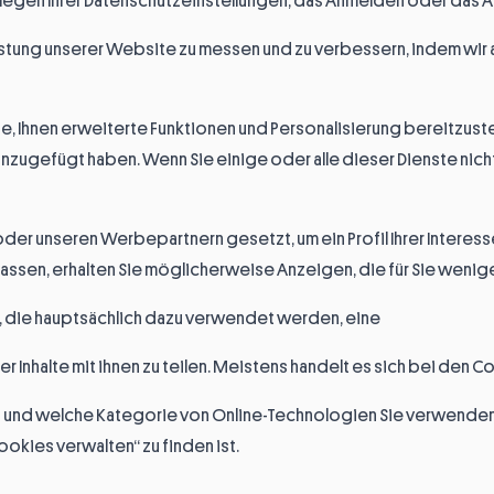
legen Ihrer Datenschutzeinstellungen, das Anmelden oder das Au
istung unserer Website zu messen und zu verbessern, indem wir
e, Ihnen erweiterte Funktionen und Personalisierung bereitzuste
nzugefügt haben. Wenn Sie einige oder alle dieser Dienste nicht
er unseren Werbepartnern gesetzt, um ein Profil Ihrer Interesse
assen, erhalten Sie möglicherweise Anzeigen, die für Sie weniger
, die hauptsächlich dazu verwendet werden, eine
Inhalte mit ihnen zu teilen. Meistens handelt es sich bei den C
 und welche Kategorie von Online-Technologien Sie verwenden k
okies verwalten“ zu finden ist.