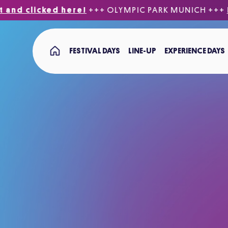
clicked here!
+++ OLYMPIC PARK MUNICH
+++
Be fas
Jump to main content
FESTIVAL DAYS
LINE-UP
EXPERIENCE DAYS