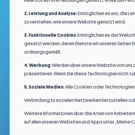
Reaktion auf Ihre Handlungen gesetzt, etwa das Fest
2. Leistung und Analyse:
Ermöglichen es uns, die Le
zu verstehen, wie unsere Website genutzt wird.
3. Funktionelle Cookies
: Ermöglichen es der Websit
gesetzt werden, deren Dienste wir unseren Seiten hi
ordnungsgemäß.
4. Werbung
: Werden über unsere Website von uns od
präsentieren. Wenn Sie diese Technologien nicht zul
5. Soziale Medien
: Alle Cookies oder Technologien
Verbindung zu sozialen Netzwerken herzustellen oder 
Weitere Informationen über die Arten von Anbietern
auf allen unseren Websites und Apps unter „Meine Co