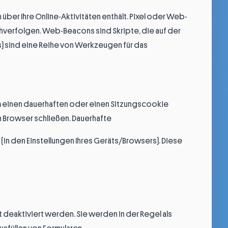
 über Ihre Online-Aktivitäten enthält. Pixel oder Web-
chverfolgen. Web-Beacons sind Skripte, die auf der
 sind eine Reihe von Werkzeugen für das
m einen dauerhaften oder einen Sitzungscookie
n Browser schließen. Dauerhafte
(in den Einstellungen Ihres Geräts/Browsers). Diese
 deaktiviert werden. Sie werden in der Regel als