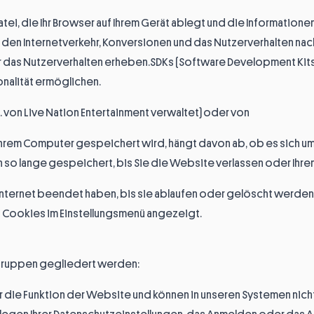
tei, die Ihr Browser auf Ihrem Gerät ablegt und die Informationen
e den Internetverkehr, Konversionen und das Nutzerverhalten na
das Nutzerverhalten erheben.SDKs (Software Development Kits)
nalität ermöglichen.
 von Live Nation Entertainment verwaltet) oder von
Ihrem Computer gespeichert wird, hängt davon ab, ob es sich u
so lange gespeichert, bis Sie die Website verlassen oder Ihre
 Internet beendet haben, bis sie ablaufen oder gelöscht werden 
Cookies im Einstellungsmenü angezeigt.
 Gruppen gegliedert werden:
ür die Funktion der Website und können in unseren Systemen nicht