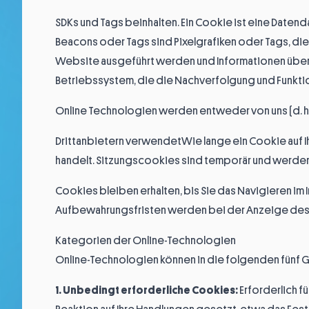
SDKs und Tags beinhalten. Ein Cookie ist eine Datenda
Beacons oder Tags sind Pixelgrafiken oder Tags, di
Website ausgeführt werden und Informationen über 
Betriebssystem, die die Nachverfolgung und Funktio
Online Technologien werden entweder von uns (d. h.
Drittanbietern verwendetWie lange ein Cookie auf 
handelt. Sitzungscookies sind temporär und werden 
Cookies bleiben erhalten, bis Sie das Navigieren im
Aufbewahrungsfristen werden bei der Anzeige des 
Kategorien der Online-Technologien
Online-Technologien können in die folgenden fünf
1. Unbedingt erforderliche Cookies:
Erforderlich f