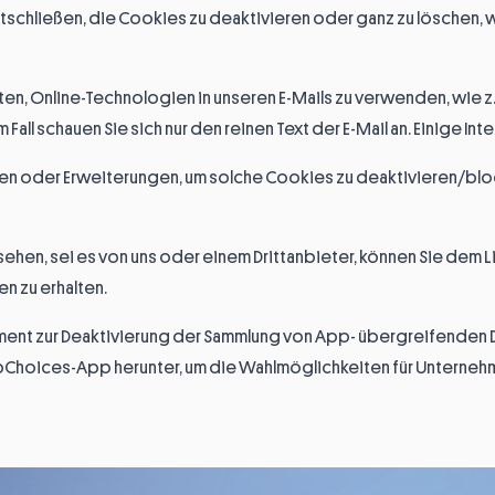
entschließen, die Cookies zu deaktivieren oder ganz zu löschen,
en, Online-Technologien in unseren E-Mails zu verwenden, wie z. B
 Fall schauen Sie sich nur den reinen Text der E-Mail an. Einige In
ungen oder Erweiterungen, um solche Cookies zu deaktivieren/blo
hen, sei es von uns oder einem Drittanbieter, können Sie dem L
n zu erhalten.
trument zur Deaktivierung der Sammlung von App- übergreifenden 
Choices-App herunter, um die Wahlmöglichkeiten für Unternehm