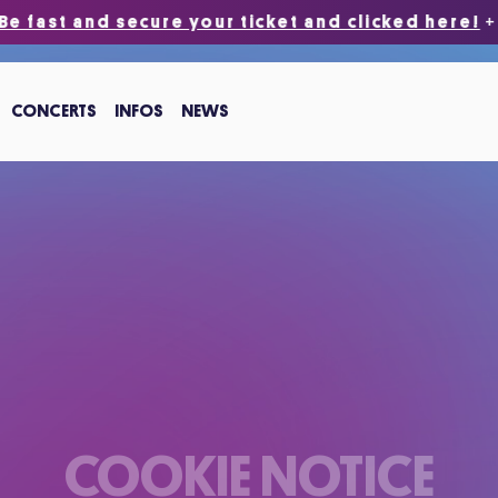
t and secure your ticket and clicked here!
+++ OL
CONCERTS
INFOS
NEWS
COOKIE NOTICE