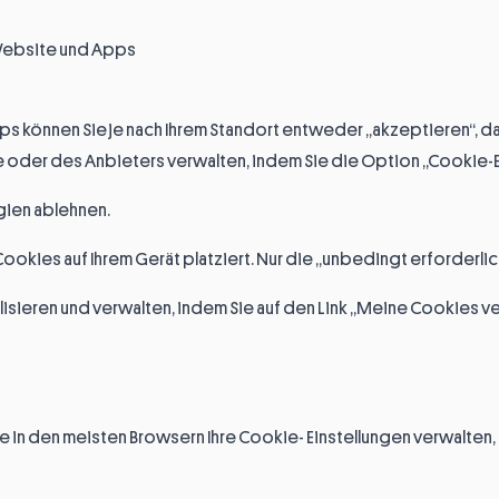
Website und Apps
s können Sie je nach Ihrem Standort entweder „akzeptieren“, d
e oder des Anbieters verwalten, indem Sie die Option „Cookie-E
gien ablehnen.
ookies auf Ihrem Gerät platziert. Nur die „unbedingt erforderli
lisieren und verwalten, indem Sie auf den Link „Meine Cookies v
 in den meisten Browsern Ihre Cookie- Einstellungen verwalten, z