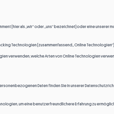
nment (hier als „wir“ oder „uns“ bezeichnet) oder eine unserer
racking Technologien (zusammenfassend„ Online Technologien“)
ologien verwenden, welche Arten von Online Technologien ver
rsonenbezogenen Daten finden Sie in unserer Datenschutzricht
hnologien, um eine benutzerfreundlichere Erfahrung zu ermögli