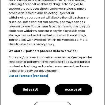
Selecting Accept All enables tracking technologies to
support the purposes shown under we and our partners
process data to provide. Selecting Reject All or
IMPRESSUM
KONTAKT
AGB
withdrawing your consent will disable them. If trackers are
disabled, some content and ads you see may not be as
relevant to you. You can resurface this menu to change your
GEWINNSPIELE
PRESSE
COOKIE NOTICE
choices or withdraw consent at any time by clicking the
Manage my cookies link on the bottom of the webpage.
PRIVACY NOTICE
VISITOR NOTICE
Your choices will have effect within our Website. For more
details, refer to our Privacy Policy.
We and our partners process data to provide:
ACCESSIBILITY STATEMENT
Store and/or access information on a device. Create profiles
for personalised advertising. Personalised advertising and
MANAGE MY COOKIES
content, advertising and content measurement, audience
research and services development.
List of Partners (vendors)
Reject All
Accept All