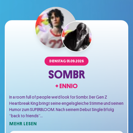
DIENSTAG
01.09.2026
SOMBR
+ ENNIO
In a room full of people we’d look for Sombr. Der Gen Z
Heartbreak King bringt seine engelsgleiche Stimme und seinen
Humor zum SUPERBLOOM. Nach seinem Debut Single Erfolg
“back to friends”…
MEHR LESEN