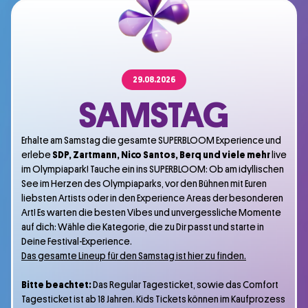
29.08.2026
SAMSTAG
Erhalte am Samstag die gesamte SUPERBLOOM Experience und
erlebe
SDP, Zartmann, Nico Santos, Berq und viele mehr
live
im Olympiapark! Tauche ein ins SUPERBLOOM: Ob am idyllischen
See im Herzen des Olympiaparks, vor den Bühnen mit Euren
liebsten Artists oder in den Experience Areas der besonderen
Art! Es warten die besten Vibes und unvergessliche Momente
auf dich: Wähle die Kategorie, die zu Dir passt und starte in
Deine Festival-Experience.
Das gesamte Lineup für den Samstag ist hier zu finden.
Bitte beachtet:
Das Regular Tagesticket, sowie das Comfort
Tagesticket ist ab 18 Jahren. Kids Tickets können im Kaufprozess