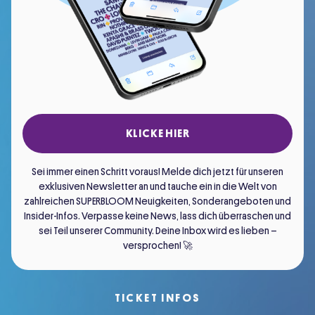
KLICKE HIER
Sei immer einen Schritt voraus! Melde dich jetzt für unseren
exklusiven Newsletter an und tauche ein in die Welt von
zahlreichen SUPERBLOOM Neuigkeiten, Sonderangeboten und
Insider-Infos. Verpasse keine News, lass dich überraschen und
sei Teil unserer Community. Deine Inbox wird es lieben –
versprochen! 🚀
TICKET INFOS