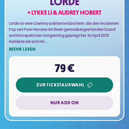
LORDE
+ LYKKE LI & AUDREY HOBERT
Lorde ist eine Grammy-prämierte Künstlerin, die den modernen
Pop seit Pure Heroine mit ihrem genreübergreifenden Sound
und introspektiven Songwriting geprägt hat. Im April 2025
meldete sie sich mit…
MEHR LESEN
79 €
ZUR TICKETAUSWAHL
NUR ADD ON