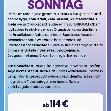
SONNTAG
Erhalte am Sonntag die gesamte SUPERBLOOM Experience und
erlebe
Kygo, Tom Odell, Zara Larsson, Ikkimel und viele
mehr
live im Olympiapark! Tauche ein ins SUPERBLOOM: Ob am
idyllischen See im Herzen des Olympiaparks, vor den Bühnen
mit Euren liebsten Artists oder in den Experience Areas der
besonderen Art! Es warten die besten Vibes und
unvergessliche Momente auf dich: Wähle die Kategorie, die zu
Dir passt und starte in Deine Festival-Experience.
Das gesamte Lineup für den Sonntag ist hier zu finden.
Bitte beachtet:
Das Regular Tagesticket, sowie das Comfort
Tagesticket ist ab 18 Jahren. Kids Tickets können im Kaufprozess
vergünstigt hinzugebucht werden. Nach dem Kauf ist es nicht
möglich, die Ticketkategorie zu ändern, Tickets
zurückzugeben oder zu tauschen.
114
€
ab