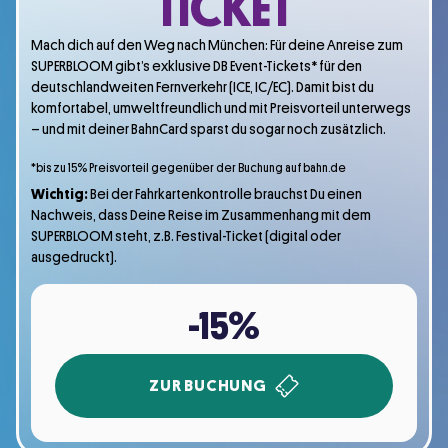
TICKET
Mach dich auf den Weg nach München: Für deine Anreise zum
SUPERBLOOM gibt’s exklusive DB Event-Tickets* für den
deutschlandweiten Fernverkehr (ICE, IC/EC). Damit bist du
komfortabel, umweltfreundlich und mit Preisvorteil unterwegs
– und mit deiner BahnCard sparst du sogar noch zusätzlich.
*bis zu 15 % Preisvorteil gegenüber der Buchung auf bahn.de
Wichtig:
Bei der Fahrkartenkontrolle brauchst Du einen
Nachweis, dass Deine Reise im Zusammenhang mit dem
SUPERBLOOM steht, z.B. Festival-Ticket (digital oder
ausgedruckt).
-15%
ZUR BUCHUNG