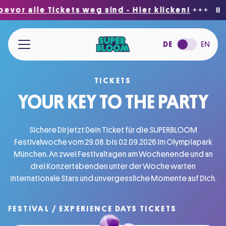
 alle Tickets weg sind - Hier klicken!
+++ OLYMP
⏸
Zum Hauptinhalt springen
DE
EN
TICKETS
Tickets für das SUPERBLOOM Festival 2026
YOUR KEY TO THE PARTY
Sichere Dir jetzt Dein Ticket für die SUPERBLOOM
Festivalwoche vom 29.08. bis 02.09.2026 im Olympiapark
München. An zwei Festivaltagen am Wochenende und an
drei Konzertabenden unter der Woche warten
internationale Stars und unvergessliche Momente auf Dich.
FESTIVAL / EXPERIENCE DAYS TICKETS