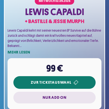
MITTWOCH
02.09.2026
LEWIS CAPALDI
+ BASTILLE & JESSIE MURPH
Lewis Capaldi kehrt mit seiner neuesten EP Survive auf die Bühne
zurück und schlägt damit ein kraftvolles neues Kapitel auf,
geprägt von Ehrlichkeit, Verletzlichkeit und emotionaler Tiefe.
Bekannt…
MEHR LESEN
99 €
ZUR TICKETAUSWAHL
NUR ADD ON